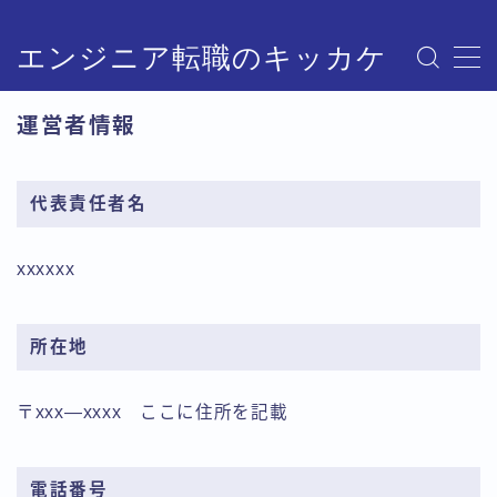
エンジニア転職のキッカケ
トップページ
運営者情報
プライバシーポリシー
利用規約／特定商取引法に基づく表記
有料記事の決済完了ページ
代表責任者名
運営者情報
xxxxxx
所在地
〒xxx―xxxx ここに住所を記載
電話番号