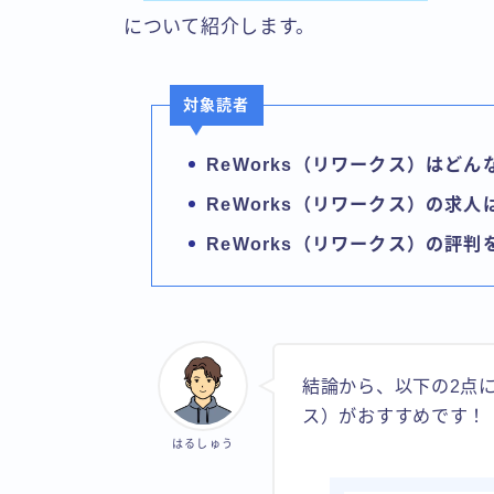
について紹介します。
対象読者
ReWorks（
リワークス
）はどん
Re
W
orks（
リワークス
）の求人
Re
W
orks（リワークス）の評判
結論から、以下の2点に
ス）がおすすめです！
はるしゅう