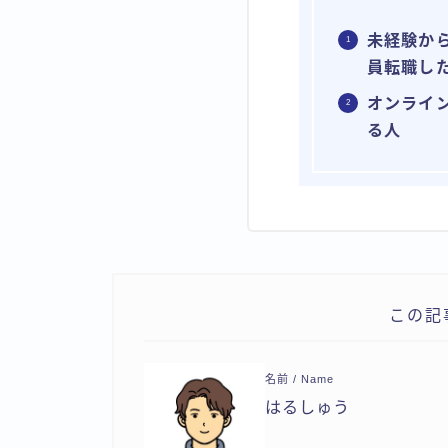
未経験か
員転職し
オンライ
る人
この記
名前 / Name
はるしゅう